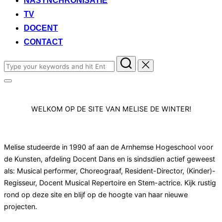
NASYNCHRONISATIE
TV
DOCENT
CONTACT
Search
for:
Toggle
sidebar
&
Scroll
navigation
WELKOM OP DE SITE VAN MELISE DE WINTER!
down
to
content
Melise studeerde in 1990 af aan de Arnhemse Hogeschool voor
de Kunsten, afdeling Docent Dans en is sindsdien actief geweest
als: Musical performer, Choreograaf, Resident-Director, (Kinder)-
Regisseur, Docent Musical Repertoire en Stem-actrice. Kijk rustig
rond op deze site en blijf op de hoogte van haar nieuwe
projecten.